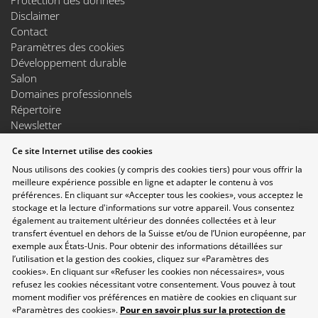
Disclaimer
Contact
Paramètres des cookies
Développement durable
Salon
Domaines professionnels
Répertoire
Newsletter
Suggestions
Ce site Internet utilise des cookies
Exposants
Nous utilisons des cookies (y compris des cookies tiers) pour vous offrir la
Conférences
meilleure expérience possible en ligne et adapter le contenu à vos
Points forts
préférences. En cliquant sur «Accepter tous les cookies», vous acceptez le
Espace Exposants
stockage et la lecture d'informations sur votre appareil. Vous consentez
Espace Enseignants
également au traitement ultérieur des données collectées et à leur
Suivez-nous sur les réseaux sociaux
transfert éventuel en dehors de la Suisse et/ou de l’Union européenne, par
exemple aux États-Unis. Pour obtenir des informations détaillées sur
l’utilisation et la gestion des cookies, cliquez sur «Paramètres des
cookies». En cliquant sur «Refuser les cookies non nécessaires», vous
refusez les cookies nécessitant votre consentement. Vous pouvez à tout
moment modifier vos préférences en matière de cookies en cliquant sur
«Paramètres des cookies».
Pour en savoir plus sur la protection de