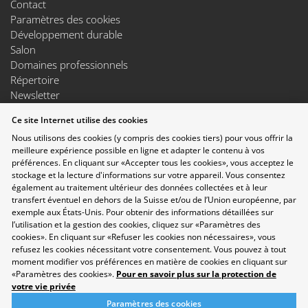
Contact
Paramètres des cookies
Développement durable
Salon
Domaines professionnels
Répertoire
Newsletter
Suggestions
Ce site Internet utilise des cookies
Exposants
Nous utilisons des cookies (y compris des cookies tiers) pour vous offrir la
Conférences
meilleure expérience possible en ligne et adapter le contenu à vos
Points forts
préférences. En cliquant sur «Accepter tous les cookies», vous acceptez le
Espace Exposants
stockage et la lecture d'informations sur votre appareil. Vous consentez
Espace Enseignants
également au traitement ultérieur des données collectées et à leur
Suivez-nous sur les réseaux sociaux
transfert éventuel en dehors de la Suisse et/ou de l’Union européenne, par
exemple aux États-Unis. Pour obtenir des informations détaillées sur
l’utilisation et la gestion des cookies, cliquez sur «Paramètres des
cookies». En cliquant sur «Refuser les cookies non nécessaires», vous
refusez les cookies nécessitant votre consentement. Vous pouvez à tout
moment modifier vos préférences en matière de cookies en cliquant sur
«Paramètres des cookies».
Pour en savoir plus sur la protection de
votre vie privée
Paramètres des cookies