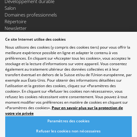
Développement durable
Salon
Domaines professionnels
Répertoire
Newsletter
Suggestions
Ce site Internet utilise des cookies
Exposants
Nous utilisons des cookies (y compris des cookies tiers) pour vous offrir la
Conférences
meilleure expérience possible en ligne et adapter le contenu à vos
Points forts
préférences. En cliquant sur «Accepter tous les cookies», vous acceptez le
Espace Exposants
stockage et la lecture d'informations sur votre appareil. Vous consentez
Espace Enseignants
également au traitement ultérieur des données collectées et à leur
Suivez-nous sur les réseaux sociaux
transfert éventuel en dehors de la Suisse et/ou de l’Union européenne, par
exemple aux États-Unis. Pour obtenir des informations détaillées sur
l’utilisation et la gestion des cookies, cliquez sur «Paramètres des
cookies». En cliquant sur «Refuser les cookies non nécessaires», vous
refusez les cookies nécessitant votre consentement. Vous pouvez à tout
moment modifier vos préférences en matière de cookies en cliquant sur
«Paramètres des cookies».
Pour en savoir plus sur la protection de
votre vie privée
Paramètres des cookies
Refuser les cookies non nécessaires