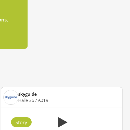
ons,
skyguide
Halle 36 / A019
Story