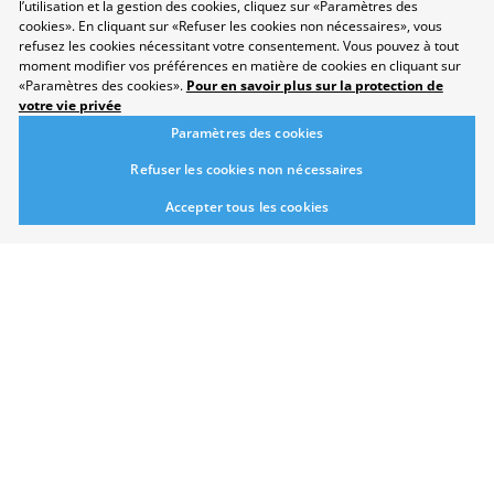
l’utilisation et la gestion des cookies, cliquez sur «Paramètres des
cookies». En cliquant sur «Refuser les cookies non nécessaires», vous
refusez les cookies nécessitant votre consentement. Vous pouvez à tout
moment modifier vos préférences en matière de cookies en cliquant sur
«Paramètres des cookies».
Pour en savoir plus sur la protection de
Protection des données
votre vie privée
Disclaimer
Paramètres des cookies
Contact
Paramètres des cookies
Refuser les cookies non nécessaires
Développement durable
Accepter tous les cookies
Salon
Domaines professionnels
Répertoire
Newsletter
Suggestions
Exposants
Conférences
Points forts
Espace Exposants
Espace Enseignants
Suivez-nous sur les réseaux sociaux