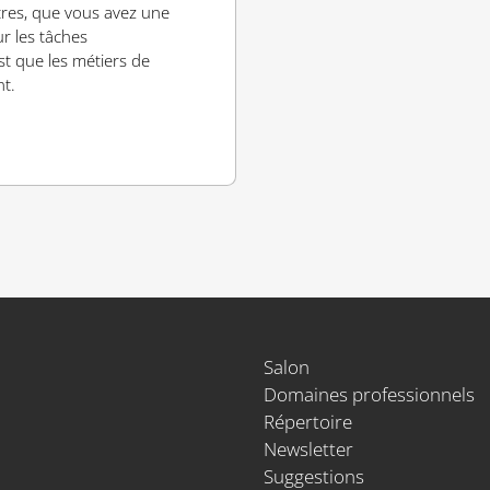
utres, que vous avez une
ur les tâches
st que les métiers de
nt.
Salon
Domaines professionnels
Répertoire
Newsletter
Suggestions