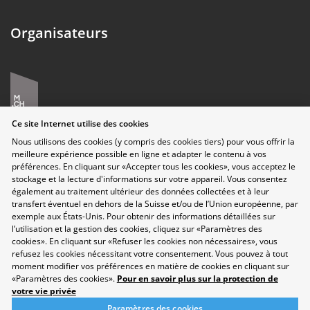
Organisateurs
Ce site Internet utilise des cookies
Nous utilisons des cookies (y compris des cookies tiers) pour vous offrir la
meilleure expérience possible en ligne et adapter le contenu à vos
préférences. En cliquant sur «Accepter tous les cookies», vous acceptez le
stockage et la lecture d'informations sur votre appareil. Vous consentez
également au traitement ultérieur des données collectées et à leur
transfert éventuel en dehors de la Suisse et/ou de l’Union européenne, par
Protection des données
exemple aux États-Unis. Pour obtenir des informations détaillées sur
Disclaimer
l’utilisation et la gestion des cookies, cliquez sur «Paramètres des
Contact
cookies». En cliquant sur «Refuser les cookies non nécessaires», vous
Paramètres des cookies
refusez les cookies nécessitant votre consentement. Vous pouvez à tout
Développement durable
moment modifier vos préférences en matière de cookies en cliquant sur
«Paramètres des cookies».
Pour en savoir plus sur la protection de
Salon
votre vie privée
Domaines professionnels
Paramètres des cookies