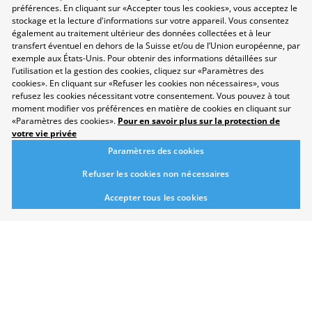
préférences. En cliquant sur «Accepter tous les cookies», vous acceptez le
Protection des données
stockage et la lecture d'informations sur votre appareil. Vous consentez
également au traitement ultérieur des données collectées et à leur
Disclaimer
transfert éventuel en dehors de la Suisse et/ou de l’Union européenne, par
Contact
exemple aux États-Unis. Pour obtenir des informations détaillées sur
l’utilisation et la gestion des cookies, cliquez sur «Paramètres des
Paramètres des cookies
cookies». En cliquant sur «Refuser les cookies non nécessaires», vous
Développement durable
refusez les cookies nécessitant votre consentement. Vous pouvez à tout
Salon
moment modifier vos préférences en matière de cookies en cliquant sur
«Paramètres des cookies».
Pour en savoir plus sur la protection de
Domaines professionnels
votre vie privée
Répertoire
Paramètres des cookies
Newsletter
Refuser les cookies non nécessaires
Suggestions
Exposants
Accepter tous les cookies
Conférences
Points forts
Espace Exposants
Espace Enseignants
Suivez-nous sur les réseaux sociaux