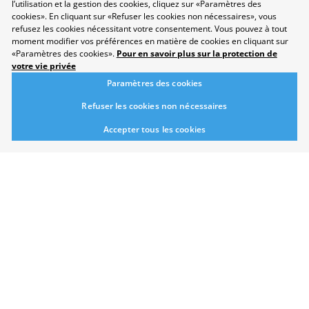
l’utilisation et la gestion des cookies, cliquez sur «Paramètres des
cookies». En cliquant sur «Refuser les cookies non nécessaires», vous
refusez les cookies nécessitant votre consentement. Vous pouvez à tout
moment modifier vos préférences en matière de cookies en cliquant sur
«Paramètres des cookies».
Pour en savoir plus sur la protection de
Protection des données
votre vie privée
Disclaimer
Paramètres des cookies
Contact
Paramètres des cookies
Refuser les cookies non nécessaires
Développement durable
Accepter tous les cookies
Salon
Domaines professionnels
Répertoire
Newsletter
Suggestions
Exposants
Conférences
Points forts
Espace Exposants
Espace Enseignants
Suivez-nous sur les réseaux sociaux