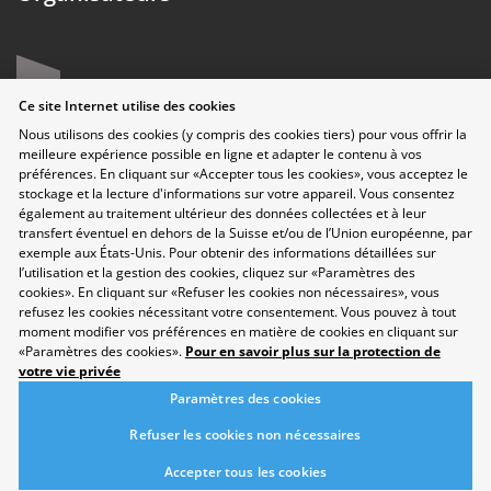
Ce site Internet utilise des cookies
Nous utilisons des cookies (y compris des cookies tiers) pour vous offrir la
meilleure expérience possible en ligne et adapter le contenu à vos
préférences. En cliquant sur «Accepter tous les cookies», vous acceptez le
stockage et la lecture d'informations sur votre appareil. Vous consentez
également au traitement ultérieur des données collectées et à leur
transfert éventuel en dehors de la Suisse et/ou de l’Union européenne, par
exemple aux États-Unis. Pour obtenir des informations détaillées sur
Protection des données
l’utilisation et la gestion des cookies, cliquez sur «Paramètres des
Disclaimer
cookies». En cliquant sur «Refuser les cookies non nécessaires», vous
refusez les cookies nécessitant votre consentement. Vous pouvez à tout
Contact
moment modifier vos préférences en matière de cookies en cliquant sur
Paramètres des cookies
«Paramètres des cookies».
Pour en savoir plus sur la protection de
Développement durable
votre vie privée
Salon
Paramètres des cookies
Domaines professionnels
Répertoire
Refuser les cookies non nécessaires
Newsletter
Accepter tous les cookies
Suggestions