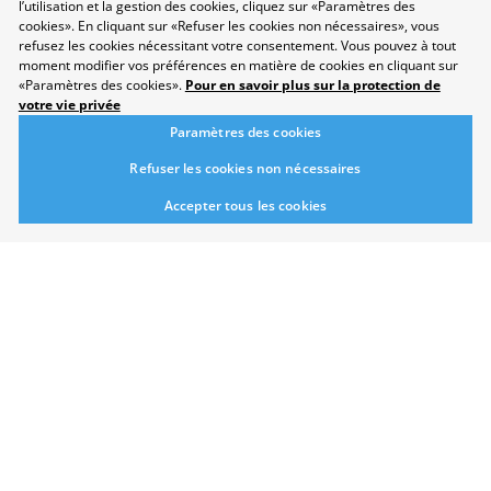
l’utilisation et la gestion des cookies, cliquez sur «Paramètres des
cookies». En cliquant sur «Refuser les cookies non nécessaires», vous
refusez les cookies nécessitant votre consentement. Vous pouvez à tout
moment modifier vos préférences en matière de cookies en cliquant sur
«Paramètres des cookies».
Pour en savoir plus sur la protection de
Protection des données
votre vie privée
Disclaimer
Paramètres des cookies
Contact
Paramètres des cookies
Refuser les cookies non nécessaires
Développement durable
Accepter tous les cookies
Salon
Domaines professionnels
Répertoire
Newsletter
Suggestions
Exposants
Conférences
Points forts
Espace Exposants
Espace Enseignants
Suivez-nous sur les réseaux sociaux