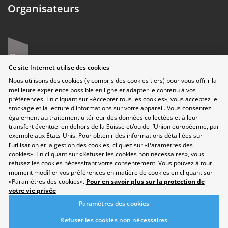
Organisateurs
Ce site Internet utilise des cookies
Nous utilisons des cookies (y compris des cookies tiers) pour vous offrir la
meilleure expérience possible en ligne et adapter le contenu à vos
préférences. En cliquant sur «Accepter tous les cookies», vous acceptez le
stockage et la lecture d'informations sur votre appareil. Vous consentez
également au traitement ultérieur des données collectées et à leur
transfert éventuel en dehors de la Suisse et/ou de l’Union européenne, par
Protection des données
exemple aux États-Unis. Pour obtenir des informations détaillées sur
l’utilisation et la gestion des cookies, cliquez sur «Paramètres des
Disclaimer
cookies». En cliquant sur «Refuser les cookies non nécessaires», vous
Contact
refusez les cookies nécessitant votre consentement. Vous pouvez à tout
Paramètres des cookies
moment modifier vos préférences en matière de cookies en cliquant sur
Développement durable
«Paramètres des cookies».
Pour en savoir plus sur la protection de
votre vie privée
Salon
Domaines professionnels
Paramètres des cookies
Répertoire
Refuser les cookies non nécessaires
Newsletter