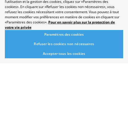
l’utilisation et la gestion des cookies, cliquez sur «Paramètres des
cookies». En cliquant sur «Refuser les cookies non nécessaires», vous
refusez les cookies nécessitant votre consentement. Vous pouvez à tout
moment modifier vos préférences en matière de cookies en cliquant sur
«Paramètres des cookies».
Pour en savoir plus sur la protection de
Protection des données
votre vie privée
Disclaimer
Paramètres des cookies
Contact
Paramètres des cookies
Refuser les cookies non nécessaires
Développement durable
Accepter tous les cookies
Salon
Domaines professionnels
Répertoire
Newsletter
Suggestions
Exposants
Conférences
Points forts
Espace Exposants
Espace Enseignants
Suivez-nous sur les réseaux sociaux