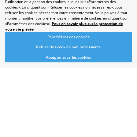
l’utilisation et la gestion des cookies, cliquez sur «Paramètres des
cookies». En cliquant sur «Refuser les cookies non nécessaires», vous
refusez les cookies nécessitant votre consentement. Vous pouvez à tout
moment modifier vos préférences en matière de cookies en cliquant sur
«Paramètres des cookies».
Pour en savoir plus sur la protection de
Protection des données
votre vie privée
Disclaimer
Paramètres des cookies
Contact
Paramètres des cookies
Refuser les cookies non nécessaires
Développement durable
Accepter tous les cookies
Salon
Domaines professionnels
Répertoire
Newsletter
Suggestions
Exposants
Conférences
Points forts
Espace Exposants
Espace Enseignants
Suivez-nous sur les réseaux sociaux