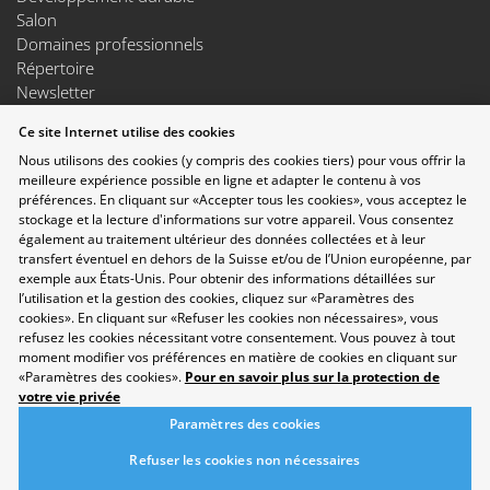
Salon
Domaines professionnels
Répertoire
Newsletter
Suggestions
Ce site Internet utilise des cookies
Exposants
Nous utilisons des cookies (y compris des cookies tiers) pour vous offrir la
Conférences
meilleure expérience possible en ligne et adapter le contenu à vos
Points forts
préférences. En cliquant sur «Accepter tous les cookies», vous acceptez le
Espace Exposants
stockage et la lecture d'informations sur votre appareil. Vous consentez
Espace Enseignants
également au traitement ultérieur des données collectées et à leur
Suivez-nous sur les réseaux sociaux
transfert éventuel en dehors de la Suisse et/ou de l’Union européenne, par
exemple aux États-Unis. Pour obtenir des informations détaillées sur
l’utilisation et la gestion des cookies, cliquez sur «Paramètres des
cookies». En cliquant sur «Refuser les cookies non nécessaires», vous
refusez les cookies nécessitant votre consentement. Vous pouvez à tout
moment modifier vos préférences en matière de cookies en cliquant sur
«Paramètres des cookies».
Pour en savoir plus sur la protection de
votre vie privée
Paramètres des cookies
Refuser les cookies non nécessaires