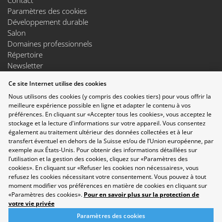
Paramètres des cookies
Développement durable
Salon
Domaines professionnels
Répertoire
Newsletter
Suggestions
Ce site Internet utilise des cookies
Exposants
Nous utilisons des cookies (y compris des cookies tiers) pour vous offrir la
Conférences
meilleure expérience possible en ligne et adapter le contenu à vos
Points forts
préférences. En cliquant sur «Accepter tous les cookies», vous acceptez le
Espace Exposants
stockage et la lecture d'informations sur votre appareil. Vous consentez
Espace Enseignants
également au traitement ultérieur des données collectées et à leur
Suivez-nous sur les réseaux sociaux
transfert éventuel en dehors de la Suisse et/ou de l’Union européenne, par
exemple aux États-Unis. Pour obtenir des informations détaillées sur
l’utilisation et la gestion des cookies, cliquez sur «Paramètres des
cookies». En cliquant sur «Refuser les cookies non nécessaires», vous
refusez les cookies nécessitant votre consentement. Vous pouvez à tout
moment modifier vos préférences en matière de cookies en cliquant sur
«Paramètres des cookies».
Pour en savoir plus sur la protection de
votre vie privée
Paramètres des cookies