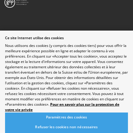
Protection des données
Ce site Internet utilise des cookies
Disclaimer
Nous utilisons des cookies (y compris des cookies tiers) pour vous offrir la
Contact
meilleure expérience possible en ligne et adapter le contenu à vos
Paramètres des cookies
préférences. En cliquant sur «Accepter tous les cookies», vous acceptez le
Développement durable
stockage et la lecture d'informations sur votre appareil. Vous consentez
Salon
également au traitement ultérieur des données collectées et à leur
Domaines professionnels
transfert éventuel en dehors de la Suisse et/ou de l’Union européenne, par
exemple aux États-Unis. Pour obtenir des informations détaillées sur
Répertoire
l’utilisation et la gestion des cookies, cliquez sur «Paramètres des
Newsletter
cookies». En cliquant sur «Refuser les cookies non nécessaires», vous
Suggestions
refusez les cookies nécessitant votre consentement. Vous pouvez à tout
Exposants
moment modifier vos préférences en matière de cookies en cliquant sur
«Paramètres des cookies».
Pour en savoir plus sur la protection de
Conférences
votre vie privée
Points forts
Paramètres des cookies
Espace Exposants
Espace Enseignants
Refuser les cookies non nécessaires
Suivez-nous sur les réseaux sociaux