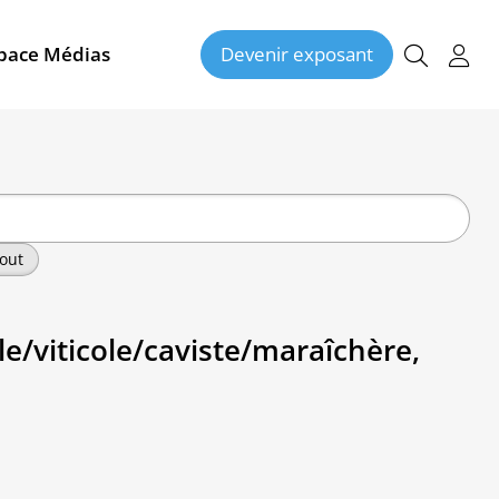
pace Médias
Devenir exposant
out
ole/viticole/caviste/maraîchère,