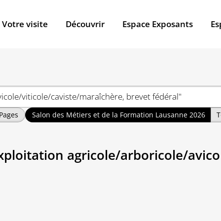
Votre visite
Découvrir
Espace Exposants
Es
Pages
Salon des Métiers et de la Formation Lausanne 2026
T
exploitation agricole/arboricole/avic