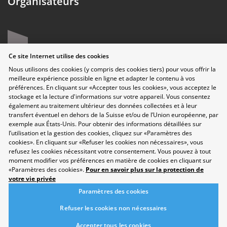
Organisateurs
Ce site Internet utilise des cookies
Nous utilisons des cookies (y compris des cookies tiers) pour vous offrir la
meilleure expérience possible en ligne et adapter le contenu à vos
préférences. En cliquant sur «Accepter tous les cookies», vous acceptez le
stockage et la lecture d'informations sur votre appareil. Vous consentez
également au traitement ultérieur des données collectées et à leur
transfert éventuel en dehors de la Suisse et/ou de l’Union européenne, par
exemple aux États-Unis. Pour obtenir des informations détaillées sur
Protection des données
l’utilisation et la gestion des cookies, cliquez sur «Paramètres des
Disclaimer
cookies». En cliquant sur «Refuser les cookies non nécessaires», vous
Contact
refusez les cookies nécessitant votre consentement. Vous pouvez à tout
moment modifier vos préférences en matière de cookies en cliquant sur
Paramètres des cookies
«Paramètres des cookies».
Pour en savoir plus sur la protection de
Développement durable
votre vie privée
Salon
Paramètres des cookies
Domaines professionnels
Répertoire
Refuser les cookies non nécessaires
Newsletter
Accepter tous les cookies