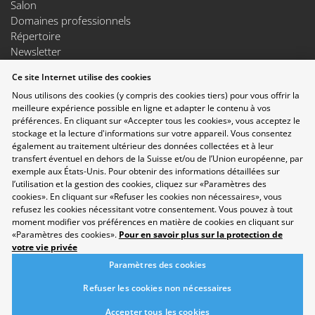
Salon
Domaines professionnels
Répertoire
Newsletter
Suggestions
Ce site Internet utilise des cookies
Exposants
Nous utilisons des cookies (y compris des cookies tiers) pour vous offrir la
Conférences
meilleure expérience possible en ligne et adapter le contenu à vos
Points forts
préférences. En cliquant sur «Accepter tous les cookies», vous acceptez le
Espace Exposants
stockage et la lecture d'informations sur votre appareil. Vous consentez
Espace Enseignants
également au traitement ultérieur des données collectées et à leur
Suivez-nous sur les réseaux sociaux
transfert éventuel en dehors de la Suisse et/ou de l’Union européenne, par
exemple aux États-Unis. Pour obtenir des informations détaillées sur
l’utilisation et la gestion des cookies, cliquez sur «Paramètres des
cookies». En cliquant sur «Refuser les cookies non nécessaires», vous
refusez les cookies nécessitant votre consentement. Vous pouvez à tout
moment modifier vos préférences en matière de cookies en cliquant sur
«Paramètres des cookies».
Pour en savoir plus sur la protection de
votre vie privée
Paramètres des cookies
Refuser les cookies non nécessaires
Accepter tous les cookies