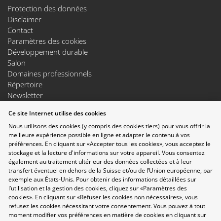
Protection des données
Disclaimer
Contact
Paramètres des cookies
Développement durable
Salon
Domaines professionnels
Répertoire
Newsletter
Suggestions
Ce site Internet utilise des cookies
Exposants
Nous utilisons des cookies (y compris des cookies tiers) pour vous offrir la
Conférences
meilleure expérience possible en ligne et adapter le contenu à vos
Points forts
préférences. En cliquant sur «Accepter tous les cookies», vous acceptez le
Espace Exposants
stockage et la lecture d'informations sur votre appareil. Vous consentez
Espace Enseignants
également au traitement ultérieur des données collectées et à leur
Suivez-nous sur les réseaux sociaux
transfert éventuel en dehors de la Suisse et/ou de l’Union européenne, par
exemple aux États-Unis. Pour obtenir des informations détaillées sur
l’utilisation et la gestion des cookies, cliquez sur «Paramètres des
cookies». En cliquant sur «Refuser les cookies non nécessaires», vous
refusez les cookies nécessitant votre consentement. Vous pouvez à tout
moment modifier vos préférences en matière de cookies en cliquant sur