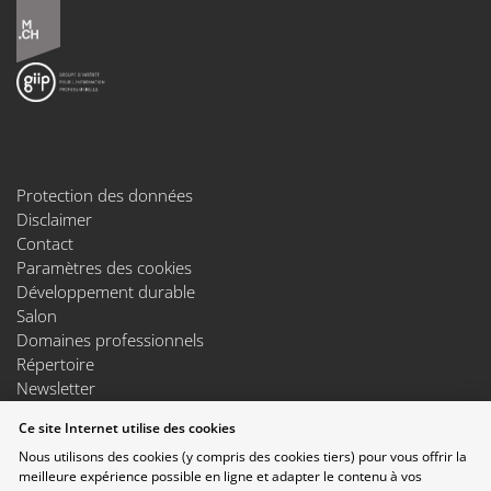
Protection des données
Disclaimer
Contact
Paramètres des cookies
Développement durable
Salon
Domaines professionnels
Répertoire
Newsletter
Suggestions
Ce site Internet utilise des cookies
Exposants
Nous utilisons des cookies (y compris des cookies tiers) pour vous offrir la
Conférences
meilleure expérience possible en ligne et adapter le contenu à vos
Points forts