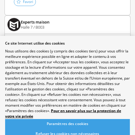
Favori
Experts maison
Halle 7 / B003
Ce site Internet utilise des cookies
CFC
Nous utilisons des cookies (y compris des cookies tiers) pour vous offrir la
meilleure expérience possible en ligne et adapter le contenu à vos
préférences. En cliquant sur «Accepter tous les cookies», vous acceptez le
stockage et la lecture d'informations sur votre appareil. Vous consentez
Couvreur/Couvreuse
également au traitement ultérieur des données collectées et à leur
transfert éventuel en dehors de la Suisse et/ou de l’Union européenne, par
CFC/Ferblantier/Ferblantière CFC
exemple aux États-Unis. Pour obtenir des informations détaillées sur
Le·la ferblantier·ère et le·la couvreur·euse collaborent pour
l’utilisation et la gestion des cookies, cliquez sur «Paramètres des
protéger les toitures et façades des bâtiments contre les
cookies». En cliquant sur «Refuser les cookies non nécessaires», vous
refusez les cookies nécessitant votre consentement. Vous pouvez à tout
intempéries en réalisant à la fois la fabrication et la pose
moment modifier vos préférences en matière de cookies en cliquant sur
d'éléments métalliques ou étanches.
«Paramètres des cookies».
Pour en savoir plus sur la protection de
votre vie privée
Favori
Paramètres des cookies
Refuser les cookies non nécessaires